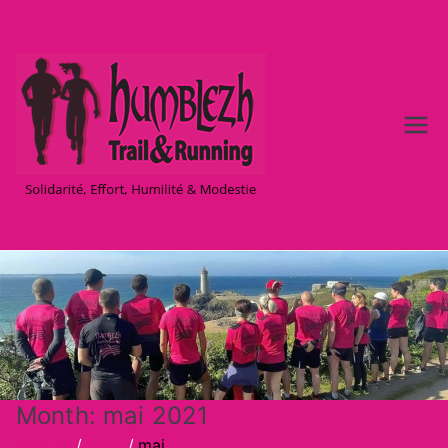
Aller
au
contenu
Team
Solidarité, Effort,
Humilité & Modestie
Humble
zh –
Trail &
Running
à Brest
Month:
mai 2021
Accueil
2021
mai