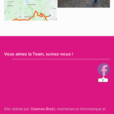
Vous aimez la Team, suivez-nous !
2
Site réalisé par
Osismeo Brest
, maintenance informatique et