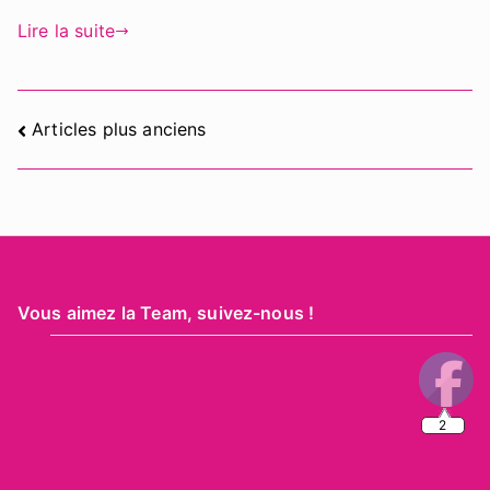
Lire la suite
Navigation
Articles plus anciens
des
articles
Vous aimez la Team, suivez-nous !
2