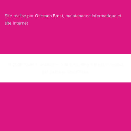
Site réalisé par
Osismeo Brest
, maintenance informatique et
site Internet
© 2026
Team Humblezh – Trail & Running à Brest
. Propulsé
par
Zakra
et
WordPress
.