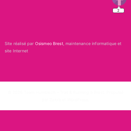
2
Site réalisé par
Osismeo Brest
, maintenance informatique et
site Internet
© 2026
Team Humblezh – Trail & Running à Brest
. Propulsé
par
Zakra
et
WordPress
.