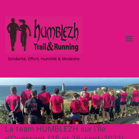
Aller
au
contenu
Team
Solidarité, Effort,
Humilité & Modestie
Humble
zh –
Trail &
Running
à Brest
La team HUMBLEZH sur l’Île
d’Ouessant (25 et 26-sept-2021)