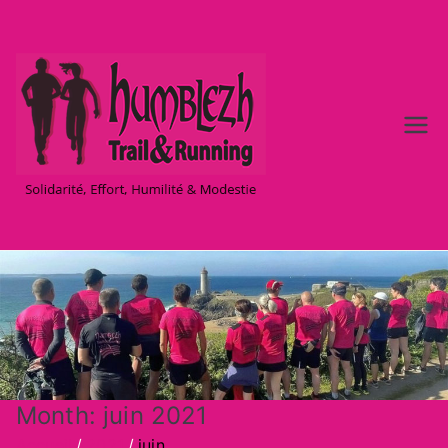
Aller
au
contenu
Team
Solidarité, Effort,
Humilité & Modestie
Humble
zh –
Trail &
Running
à Brest
Month:
juin 2021
Accueil
2021
juin